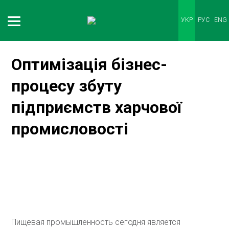
УКР
РУС
ENG
Оптимізація бізнес-
процесу збуту
підприємств харчової
промисловості
Пищевая промышленность сегодня является