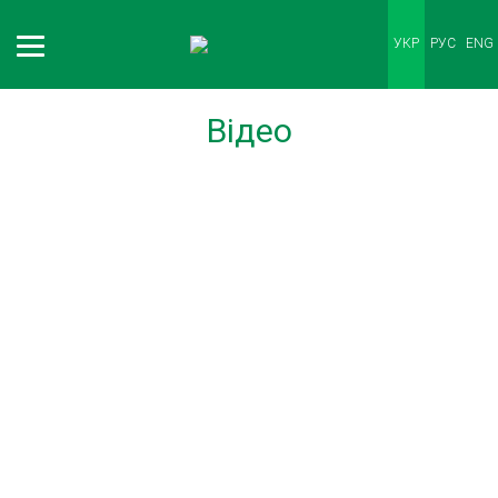
УКР
РУС
ENG
Відео
Як виробнику керувати своїми продажами в роздробі?
Бізнес-модель vendor-managed inventory (VMI).