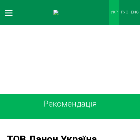
УКР
РУС
ENG
НАШІ КЛІЄНТИ
Рекомендація
ТОВ Данон Україна