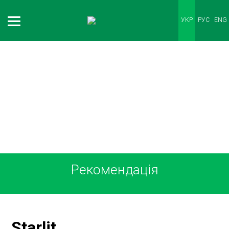
УКР
РУС
ENG
НАШІ КЛІЄНТИ
Рекомендація
Starlit