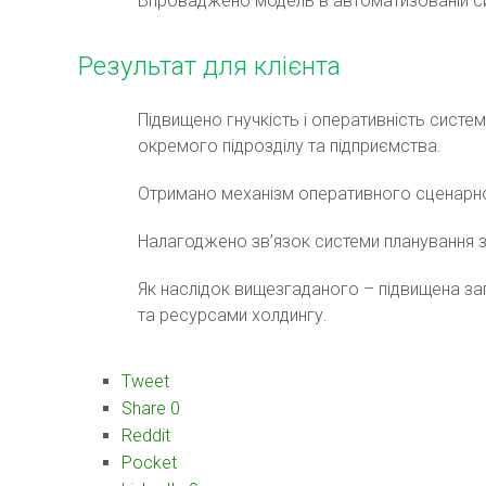
Впроваджено модель в автоматизованій с
Результат для клієнта
Підвищено гнучкість і оперативність системи 
окремого підрозділу та підприємства.
Отримано механізм оперативного сценарн
Налагоджено зв’язок системи планування з
Як наслідок вищезгаданого – підвищена з
та ресурсами холдингу.
Tweet
Share
0
Reddit
Pocket