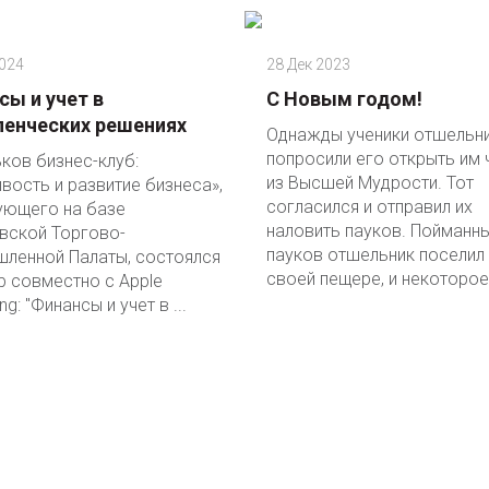
2024
28 Дек 2023
сы и учет в
С Новым годом!
ленческих решениях
Однажды ученики отшельн
попросили его открыть им 
ков бизнес-клуб:
из Высшей Мудрости. Тот
вость и развитие бизнеса»,
согласился и отправил их
ующего на базе
наловить пауков. Пойманн
вской Торгово-
пауков отшельник поселил
ленной Палаты, состоялся
своей пещере, и некоторое 
р совместно с Apple
ng: "Финансы и учет в ...