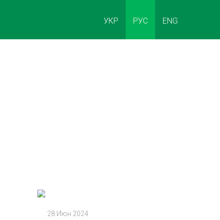
УКР
РУС
ENG
28 Июн 2024