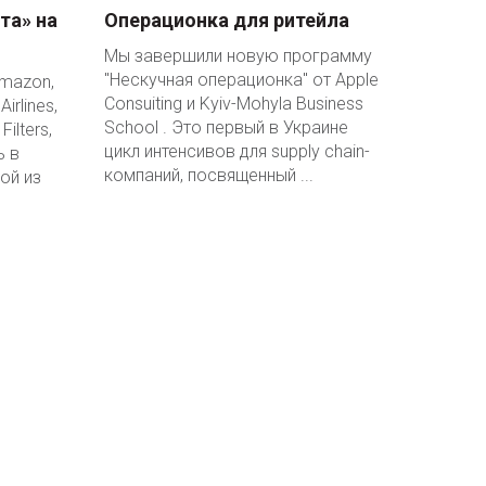
та» на
Операционка для ритейла
Мы завершили новую программу
"Нескучная операционка" от Apple
Amazon,
Consuiting и Kyiv-Mohyla Business
irlines,
School . Это первый в Украине
Filters,
цикл интенсивов для supply chain-
ь в
компаний, посвященный ...
ой из