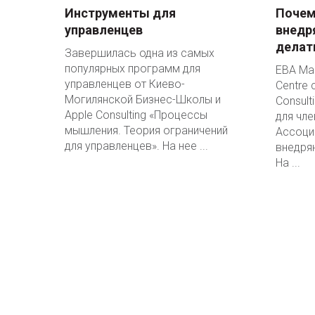
Инструменты для
Почем
управленцев
внедр
делат
Завершилась одна из самых
популярных программ для
EBA Ma
управленцев от Киево-
Centre 
Могилянской Бизнес-Школы и
Consult
Apple Consulting «Процессы
для чл
мышления. Теория ограничений
Ассоци
для управленцев». На нее ...
внедряю
На ...