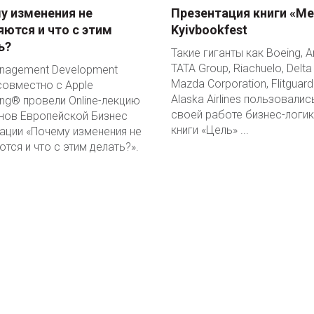
у изменения не
Презентация книги «Ме
яются и что с этим
Kyivbookfest
ь?
Такие гиганты как Boeing, 
TATA Group, Riachuelo, Delta A
nagement Development
Mazda Corporation, Flitguard 
совместно с Apple
Alaska Airlines пользовалис
ing® провели Online-лекцию
своей работе бизнес-логик
енов Европейской Бизнес
книги «Цель» ...
ации «Почему изменения не
тся и что с этим делать?».