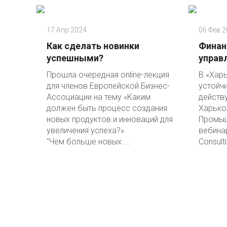
17 Апр 2024
06 Фев 
Как сделать новинки
Финан
успешными?
управ
Прошла очередная online-лекция
В «Харь
для членов Европейской Бизнес-
устойчи
Ассоциации на тему «Каким
действ
должен быть процесс создания
Харько
новых продуктов и инноваций для
Промыш
увеличения успеха?»
вебина
"Чем больше новых ...
Consulti