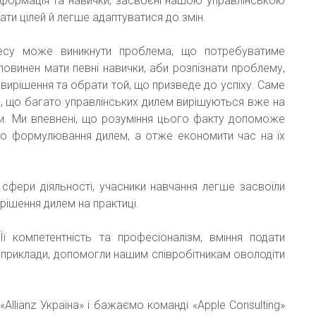
о інформація та навички, засвоєні нашою управлінською
ти цілей й легше адаптуватися до змін.
оцесу може виникнути проблема, що потребуватиме
повинен мати певні навички, аби розпізнати проблему,
 вирішення та обрати той, що призведе до успіху. Саме
ав, що багато управлінських дилем вирішуються вже на
и. Ми впевнені, що розуміння цього факту допоможе
до формулювання дилем, а отже економити час на їх
сфери діяльності, учасники навчання легше засвоїли
рішення дилем на практиці.
ї компетентність та професіоналізм, вміння подати
 приклади, допомогли нашим співробітникам оволодіти
.
Allianz Україна» і бажаємо команді «Apple Consulting»