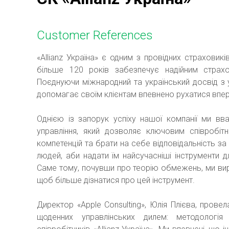
Customer References
«Allianz Україна» є одним з провідних страховикі
більше 120 років забезпечує надійним страхо
Поєднуючи міжнародний та український досвід з у
допомагає своїм клієнтам впевнено рухатися вперед
Однією із запорук успіху нашої компанії ми вв
управління, який дозволяє ключовим співробі
компетенцій та брати на себе відповідальність за
людей, аби надати їм найсучасніші інструменти д
Саме тому, почувши про теорію обмежень, ми вирі
щоб більше дізнатися про цей інструмент.
Директор «Apple Consulting», Юлія Плієва, прове
щоденних управлінських дилем: методологія