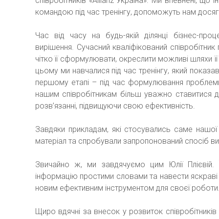
співробітників «Allianz Україна». Ми впевнені, щ
командою під час тренінгу, допоможуть нам досяга
Час від часу на будь-якій ділянці бізнес-пр
вирішення. Сучасний кваліфікований співробітник 
чітко її сформулювати, окреслити можливі шляхи її
цьому ми навчалися під час тренінгу, який показ
першому етапі – під час формулювання проблем
нашим співробітникам більш уважно ставитися 
розв’язанні, підвищуючи свою ефективність.
Завдяки прикладам, які стосувались саме нашої 
матеріал та спробували запропонований спосіб ви
Звичайно ж, ми завдячуємо цим Юлії Плієвій. Ї
інформацію простими словами та навести яскраві
новим ефективним інструментом для своєї роботи
Щиро вдячні за внесок у розвиток співробітників «