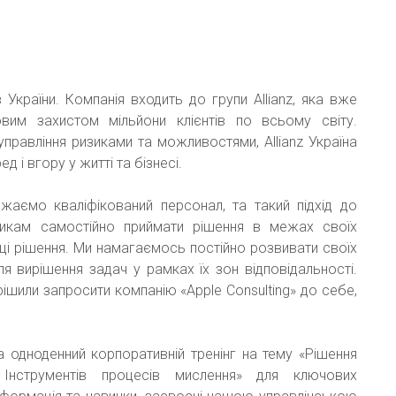
в України. Компанія входить до групи Allianz, яка вже
вим захистом мільйони клієнтів по всьому світу.
правління ризиками та можливостями, Allianz Україна
 і вгору у житті та бізнесі.
ажаємо кваліфікований персонал, та такий підхід до
тникам самостійно приймати рішення в межах своїх
 ці рішення. Ми намагаємось постійно розвивати своїх
ля вирішення задач у рамках їх зон відповідальності.
шили запросити компанію «Apple Consulting» до себе,
ла одноденний корпоративній тренінг на тему «Рішення
 Інструментів процесів мислення» для ключових