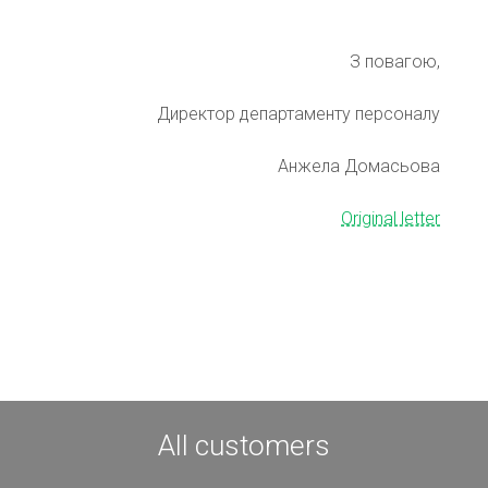
З повагою,
Директор департаменту персоналу
Анжела Домасьова
Original letter
All customers